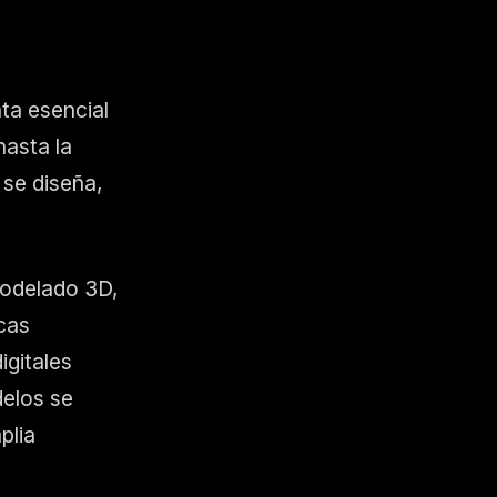
ta esencial
hasta la
 se diseña,
modelado 3D,
cas
igitales
delos se
plia