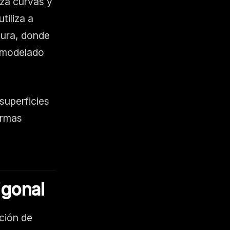
iza curvas y
tiliza a
tura, donde
e modelado
superficies
ormas
igonal
ción de