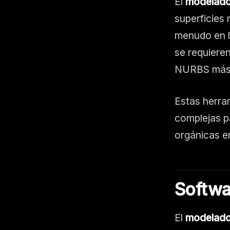
El
modelad
superficies 
menudo en la
se requiere
NURBS más p
Estas herra
complejas p
orgánicas e
Softwa
El
modelado