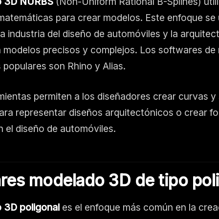
o 3D NURBS
(Non-Uniform Rational B-Splines) util
matemáticas para crear modelos. Este enfoque se u
 industria del diseño de automóviles y la arquitec
n modelos precisos y complejos. Los softwares d
opulares son Rhino y Alias.
mientas permiten a los diseñadores crear curvas y 
ara representar diseños arquitectónicos o crear f
n el diseño de automóviles.
res modelado 3D de tipo
pol
 3D poligonal
es el enfoque más común en la crea