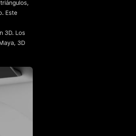
triángulos,
o. Este
ón 3D. Los
 Maya, 3D