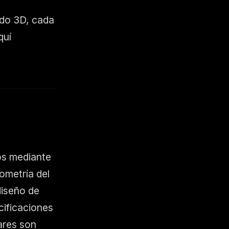
ado 3D, cada
quí
os mediante
ometría del
diseño de
cificaciones
ares son