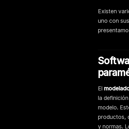
Existen var
uno con sus
presentamos
Softwa
paramé
El
modelado
la definició
modelo. Este
productos, 
y normas. L