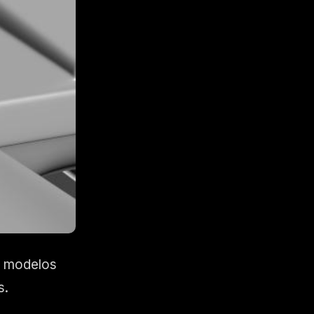
r modelos
s.