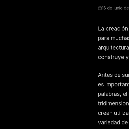
16 de junio d
La creación
para muchas 
arquitectur
construye y
Antes de su
es importan
palabras, el
tridimensio
crean utiliz
variedad de 