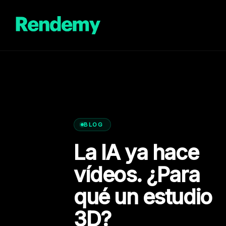
Saltar
al
contenido
BLOG
La IA ya hace
vídeos. ¿Para
qué un estudio
3D?