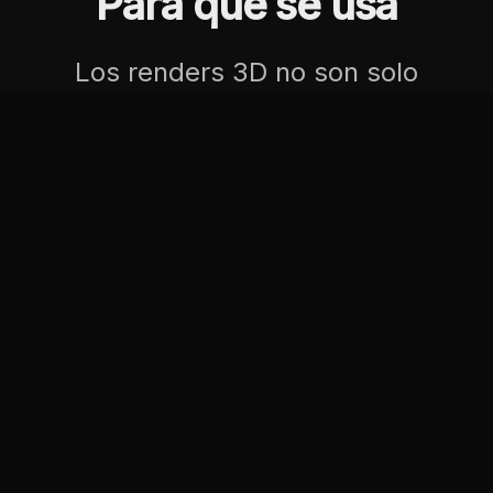
Para que se usa
Los renders 3D no son solo
bonitos. Resuelven problemas
comerciales muy concretos.
01
Catalogos B2B
Imagen profesional para fichas tecnicas
y dossiers.