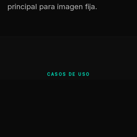
principal para imagen fija.
CASOS DE USO
Para que se usa
Los renders 3D no son solo
bonitos. Resuelven problemas
comerciales muy concretos.