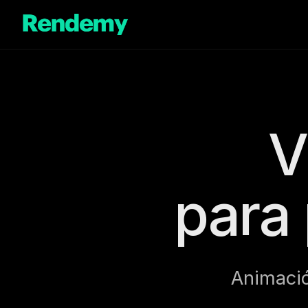
Saltar
al
contenido
V
para 
Animació