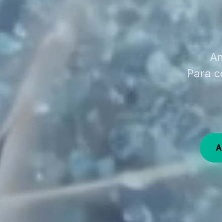
An
Para c
A