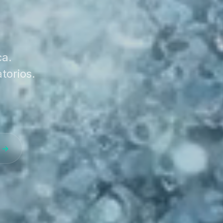
.
ca.
torios.
o →