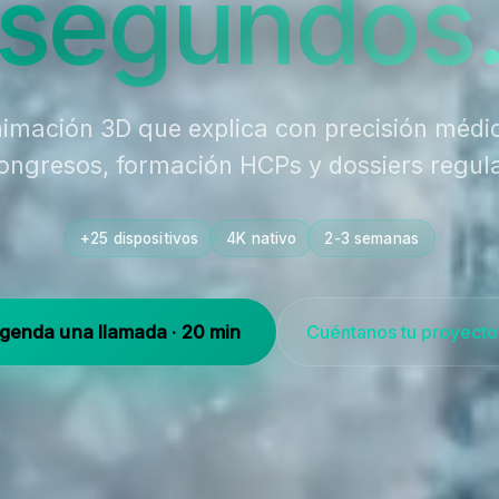
segundos
imación 3D que explica con precisión médi
ongresos, formación HCPs y dossiers regula
+25 dispositivos
·
4K nativo
·
2-3 semanas
genda una llamada · 20 min
Cuéntanos tu proyect