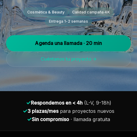
Cosmética & Beauty
Calidad campaña 4K
Entrega 1-2 semanas
Agenda una llamada · 20 min
Cuéntanos tu proyecto →
✓
Respondemos en < 4h
(L-V, 9-18h)
✓
3 plazas/mes
para proyectos nuevos
✓
Sin compromiso
· llamada gratuita