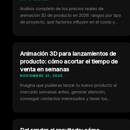
Análisis completo de los precios reales de
animación 3D de producto en 2026: rangos por tipo
de proyecto, qué factores influyen en el coste y
cómo optimizar tu presupuesto sin sacrificar calidad.
Animación 3D para lanzamientos de
producto: cómo acortar el tiempo de
venta en semanas
NOVIEMBRE 21, 2025
Imagina que pudieras lanzar tu nuevo producto al
mercado semanas antes, generar atención,
conseguir contactos interesados y tener tus
primeras ventas incluso antes de fabricar. Suena
ambicioso, ¿verdad? Pues hoy es totalmente
posible gracias a la animación 3D profesional. Las
marcas que usan animación 3D en sus lanzamientos