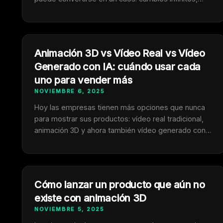
colores que no cuadran, cámaras inconsistentes,
tiempos interminables… y, al final, un resultado que
no se siente uniforme. La buena noticia es que ese
caos no es inevitable. Las marcas que trabajan …
Animación 3D vs Vídeo Real vs Vídeo
Generado con IA: cuándo usar cada
uno para vender más
NOVIEMBRE 6, 2025
Hoy las empresas tienen más opciones que nunca
para mostrar sus productos: vídeo real tradicional,
animación 3D y ahora también vídeo generado con
inteligencia artificial. Pero tener más opciones no
significa saber cuál elegir. Una mala decisión visual
puede hacerte gastar más, tardar más y vender
menos. Una buena decisión visual, en cambio,
Cómo lanzar un producto que aún no
multiplica tu …
existe con animación 3D
NOVIEMBRE 5, 2025