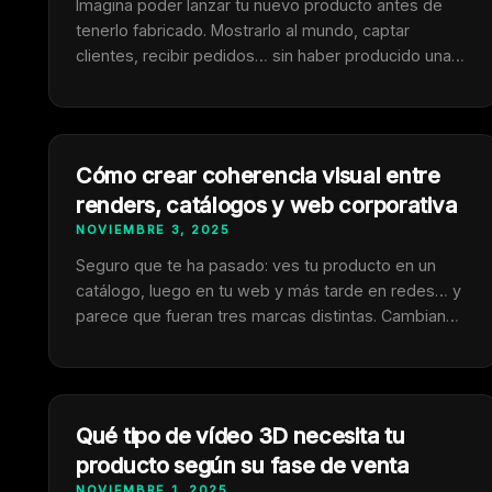
Imagina poder lanzar tu nuevo producto antes de
tenerlo fabricado. Mostrarlo al mundo, captar
clientes, recibir pedidos… sin haber producido una
sola unidad. Eso, que hace años parecía imposible,
hoy es una realidad gracias a la animación 3D. Las
marcas que dominan el 3D ya no esperan a tener el
producto físico para venderlo: lo …
Cómo crear coherencia visual entre
renders, catálogos y web corporativa
NOVIEMBRE 3, 2025
Seguro que te ha pasado: ves tu producto en un
catálogo, luego en tu web y más tarde en redes… y
parece que fueran tres marcas distintas. Cambian
los tonos, las luces, el fondo, e incluso el estilo del
render. Eso, aunque parezca un detalle, debilita la
confianza del cliente. Las grandes marcas no
venden …
Qué tipo de vídeo 3D necesita tu
producto según su fase de venta
NOVIEMBRE 1, 2025