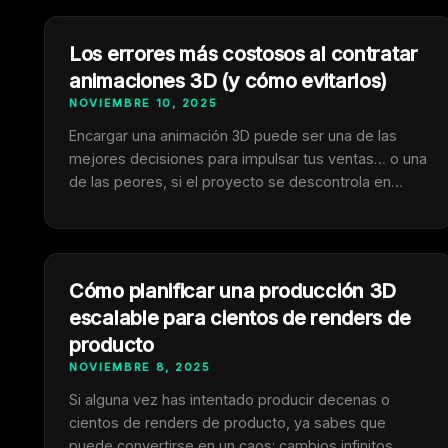
noticia es que sí se puede medir. Y cuando sabes
hacerlo, descubres algo sorprendente: los …
Los errores más costosos al contratar
animaciones 3D (y cómo evitarlos)
NOVIEMBRE 10, 2025
Encargar una animación 3D puede ser una de las
mejores decisiones para impulsar tus ventas… o una
de las peores, si el proyecto se descontrola en
tiempo, coste o resultados. Las empresas suelen
creer que el riesgo está “en elegir un estudio barato
o caro”. Pero la realidad es otra: la mayoría de
problemas vienen …
Cómo planificar una producción 3D
escalable para cientos de renders de
producto
NOVIEMBRE 8, 2025
Si alguna vez has intentado producir decenas o
cientos de renders de producto, ya sabes que
puede convertirse en un caos: cambios infinitos,