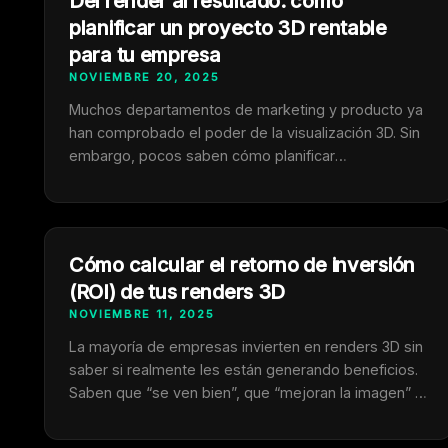
Del render al resultado: cómo
logran vender más rápido, reducir costes y …
planificar un proyecto 3D rentable
para tu empresa
NOVIEMBRE 20, 2025
Muchos departamentos de marketing y producto ya
han comprobado el poder de la visualización 3D. Sin
embargo, pocos saben cómo planificar
correctamente un proyecto para que no se
convierta en una pérdida de tiempo o en un gasto
difícil de justificar. Una buena planificación puede
marcar la diferencia entre un proyecto que solo
Cómo calcular el retorno de inversión
genera imágenes …
(ROI) de tus renders 3D
NOVIEMBRE 11, 2025
La mayoría de empresas invierten en renders 3D sin
saber si realmente les están generando beneficios.
Saben que “se ven bien”, que “mejoran la imagen” o
que “quedan profesionales”, pero no saben medir si
realmente están devolviendo dinero. La buena