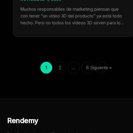
Muchos responsables de marketing piensan que
con tener “un vídeo 3D del producto” ya está todo
hecho. Pero no todos los vídeos 3D sirven para lo
mismo. No es igual lanzar un nuevo producto que
presentarlo en una feria, o usarlo para cerrar una
venta con un cliente indeciso. El vídeo 3D correcto,
en el …
1
2
…
6
Siguiente
→
Página
Página
Página
Rendemy