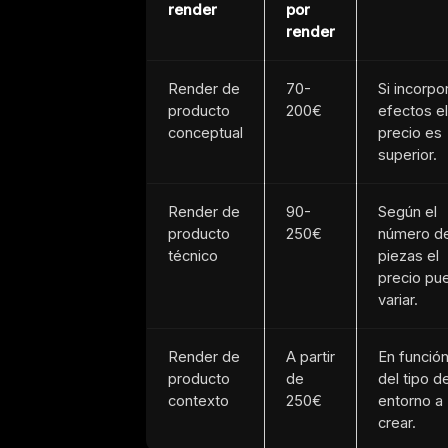
render
por
render
Render de
70-
Si incorpo
producto
200€
efectos el
conceptual
precio es
superior.
Render de
90-
Según el
producto
250€
número d
técnico
piezas el
precio pu
variar.
Render de
A partir
En funció
producto
de
del tipo d
contexto
250€
entorno a
crear.